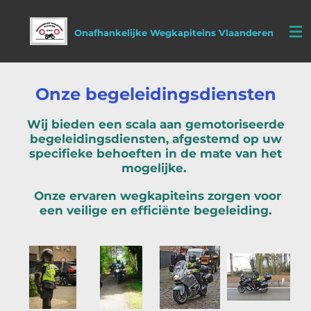
Ga
direct
Onafhankelijke Wegkapiteins Vlaanderen
naar
de
hoofdinhoud
Onze begeleidingsdiensten
Wij bieden een scala aan gemotoriseerde
begeleidingsdiensten, afgestemd op uw
specifieke behoeften in de mate van het
mogelijke.
Onze ervaren wegkapiteins zorgen voor
een veilige en efficiënte begeleiding.