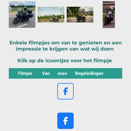
Enkele filmpjes om van te genieten en een
impressie te krijgen van wat wij doen
Klik op de icoontjes voor het filmpje
Filmjes
Van
onze
Begeleidingen
F
a
c
e
F
b